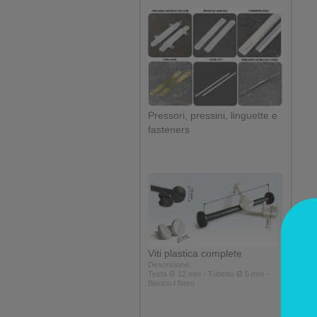
Pressori, pressini, linguette e
fasteners
Viti plastica complete
Descrizione:
Testa Ø 12 mm - Tubetto Ø 5 mm -
Bianco / Nero