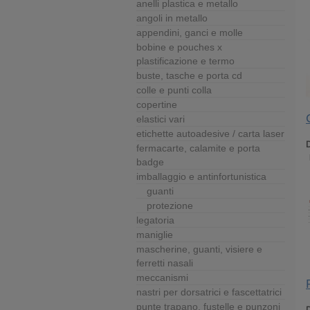
anelli plastica e metallo
angoli in metallo
appendini, ganci e molle
bobine e pouches x
plastificazione e termo
buste, tasche e porta cd
colle e punti colla
copertine
elastici vari
etichette autoadesive / carta laser
D
fermacarte, calamite e porta
badge
imballaggio e antinfortunistica
guanti
protezione
legatoria
maniglie
mascherine, guanti, visiere e
ferretti nasali
meccanismi
nastri per dorsatrici e fascettatrici
punte trapano, fustelle e punzoni