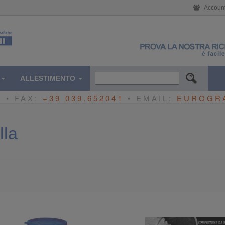
Accoun
ALLESTIMENTO
0
• FAX:
+39 039.652041
• EMAIL:
EUROGR
lla