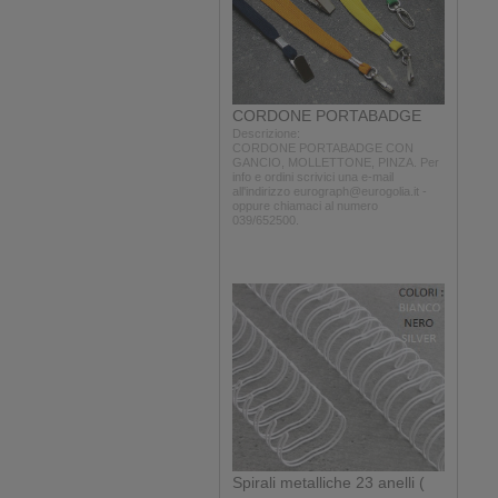
CORDONE PORTABADGE
Descrizione:
CORDONE PORTABADGE CON
GANCIO, MOLLETTONE, PINZA. Per
info e ordini scrivici una e-mail
all'indirizzo eurograph@eurogolia.it -
oppure chiamaci al numero
039/652500.
Spirali metalliche 23 anelli (