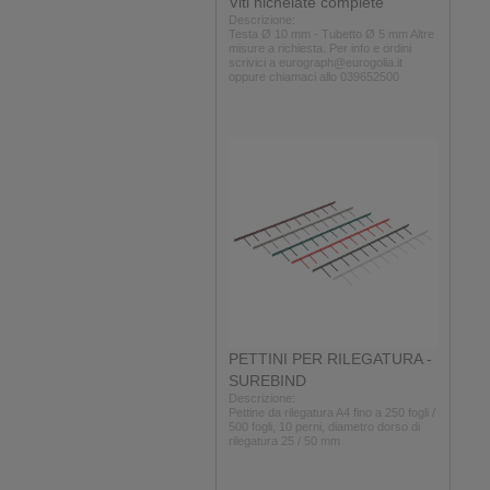
Viti nichelate complete
Descrizione:
Testa Ø 10 mm - Tubetto Ø 5 mm Altre
misure a richiesta. Per info e ordini
scrivici a eurograph@eurogolia.it
oppure chiamaci allo 039652500
PETTINI PER RILEGATURA -
SUREBIND
Descrizione:
Pettine da rilegatura A4 fino a 250 fogli /
500 fogli, 10 perni, diametro dorso di
rilegatura 25 / 50 mm