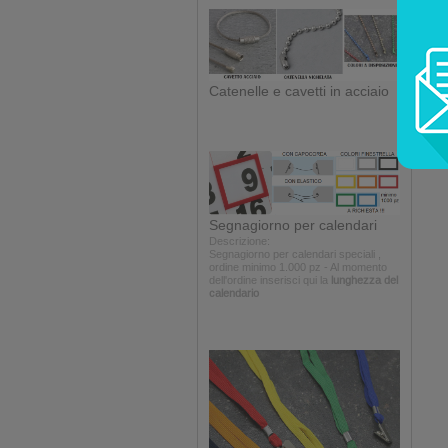
Catenelle e cavetti in acciaio
Segnagiorno per calendari
Descrizione:
Segnagiorno per calendari speciali ,
ordine minimo 1.000 pz - Al momento
dell'ordine inserisci qui la
lunghezza del
calendario