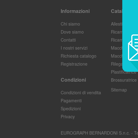
Informazioni
Catalogo
Chi siamo
Allestimento
Dove siamo
Ricambi Mac
Contatti
Ricambi
I nostri servizi
Macchine St
Richiesta catalogo
Macchine St
Registrazione
Rilegatrice
Plastificatrice
Condizioni
Brossuratrice
Sitemap
Condizioni di vendita
Pagamenti
Spedizioni
Privacy
EUROGRAPH BERNARDONI S.n.c. - Tel: 03