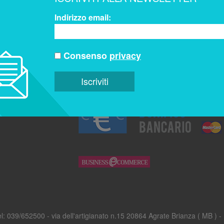
Indirizzo email:
Indirizzo email:
chine Stampa
Consenso
privacy
Consenso
privacy
ampa
ampa Usate
9/652500 - via dell'artigianato n.15 20864 Agrate Brianza ( MB ) - P