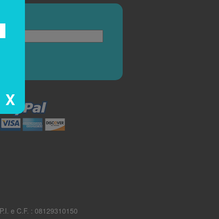
X
.I. e C.F. : 08129310150