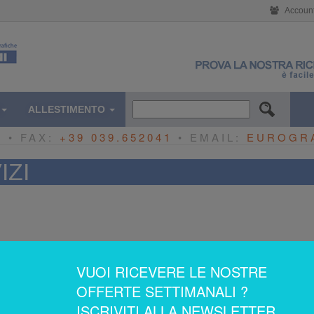
Accoun
ALLESTIMENTO
0
• FAX:
+39 039.652041
• EMAIL:
EUROGR
IZI
VUOI RICEVERE LE NOSTRE
OFFERTE SETTIMANALI ?
ISCRIVITI ALLA NEWSLETTER